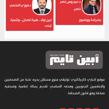
د.عيدروس نصر
د.فوزي النخعي
ناصر
بصراحة ووضوح
أبين أولاً... هيبة تُصان... وتنمية
تُبنى
موقع إخباري كاريكاتيري توثيقي منوع مستقل يديره نخبة من الصحفيين
والإعلاميين الجنوبيين وهدفه الأساسي تقديم رسالة إعلامية وصحفية
صادقة وفق قانون الصحافة