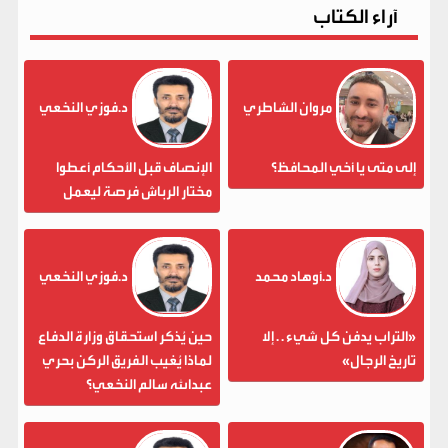
آراء الكتاب
مروان الشاطري
د.فوزي النخعي
إلى متى يا أخي المحافظ؟
الإنصاف قبل الأحكام أعطوا
مختار الرباش فرصة ليعمل
د.أوهاد محمد
د.فوزي النخعي
«التراب يدفن كل شيء . . إلا
حين يُذكر استحقاق وزارة الدفاع
تاريخ الرجال»
لماذا يُغيب الفريق الركن بحري
عبدالله سالم النخعي؟