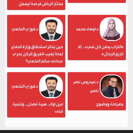
مختار الرباش فرصة ليعمل
د.أوهاد محمد
د.فوزي النخعي
«التراب يدفن كل شيء . . إلا
حين يُذكر استحقاق وزارة الدفاع
تاريخ الرجال»
لماذا يُغيب الفريق الركن بحري
عبدالله سالم النخعي؟
د.عيدروس نصر
د.فوزي النخعي
ناصر
بصراحة ووضوح
أبين أولاً... هيبة تُصان... وتنمية
تُبنى