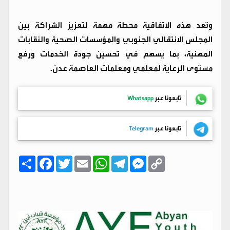
وتُعد هذه الاتفاقية محطة مهمة لتعزيز الشراكة بين
المجلس الانتقالي الجنوبي والمؤسسات الصحية والنقابات
المهنية، بما يسهم في تحسين جودة الخدمات ورفع
مستوى الرعاية لمعلمي ومعلمات العاصمة عدن.
تابعونا عبر
Whatsapp
تابعونا عبر
Telegram
C
M
T
W
E
T
F
ا
o
e
e
h
m
w
a
ن
p
s
l
a
a
i
c
ش
y
s
e
t
i
t
e
ر
b
t
l
s
g
e
L
o
e
A
r
n
i
o
r
p
a
g
n
k
p
m
e
k
r