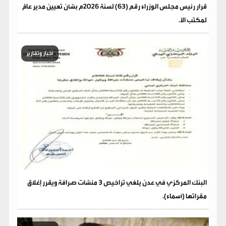
قرار رئيس مجلس الوزراء رقم (63) لسنة 2026م بشأن تعيين مدير عامًّ
لمكتب الأ.
أخبار وتقارير
البنك المركزي في عدن يلغي تراخيص 3 منشآت صرافة ويقرر إغلاق
مقراتها (أسماء).