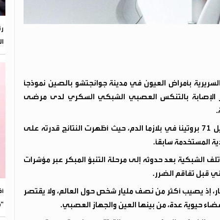
رئ
ال
لسريرية بأمراض العيون في مدينة جوانجتشو بالصين نموذجًا
خطر الإصابة بالتنكس العصبي الشبكي السكري لدى مرضى
.
ويعتمد النموذج، الذي حمل اسم Pro-DRN، على تحليل 71 بروتينًا في بلازما الدم، حيث أظهرت النتائج قدرته على
ف الشبكية بعد حدوثه إلى مرحلة التنبؤ المبكر عبر مؤشرات
ائي قبل تفاقم الضرر.
ار، إذ يصيب أكثر من نصف مليار شخص حول العالم، ولا يقتصر
​أ
"م
ضاء حيوية عدة، من بينها العين والجهاز العصبي.