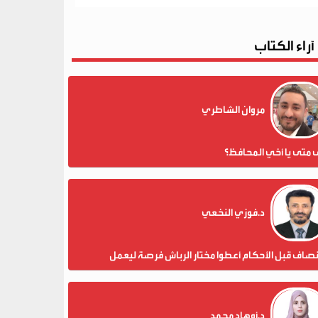
آراء الكتاب
مروان الشاطري
 متى يا أخي المحافظ؟
د.فوزي النخعي
نصاف قبل الأحكام أعطوا مختار الرباش فرصة ليعمل
د.أوهاد محمد