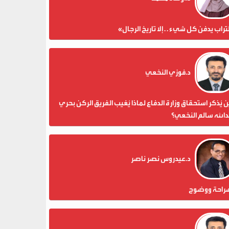
تراب يدفن كل شيء . . إلا تاريخ الرجال»
د.فوزي النخعي
 يُذكر استحقاق وزارة الدفاع لماذا يُغيب الفريق الركن بحري
الله سالم النخعي؟
د.عيدروس نصر ناصر
راحة ووضوح