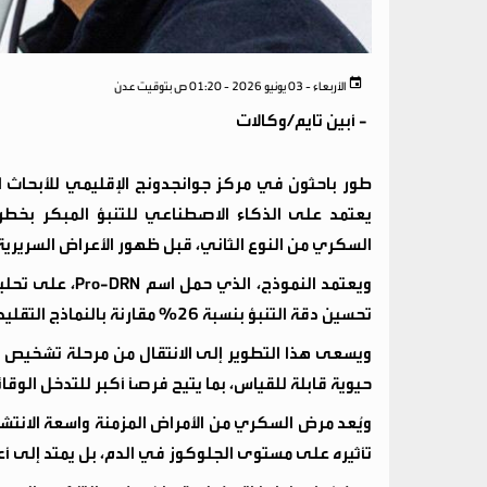
الأربعاء - 03 يونيو 2026 - 01:20 ص بتوقيت عدن
-
أبين تايم/وكالات
طور باحثون في مركز جوانجدونج الإقليمي للأبحاث ا
يعتمد على الذكاء الاصطناعي للتنبؤ المبكر ب
السكري من النوع الثاني، قبل ظهور الأعراض السريرية
تحسين دقة التنبؤ بنسبة 26% مقارنة بالنماذج التقليدية المستخدمة سابقًا.
ويسعى هذا التطوير إلى الانتقال من مرحلة تشخيص تل
حيوية قابلة للقياس، بما يتيح فرصًا أكبر للتدخل الوق
ويُعد مرض السكري من الأمراض المزمنة واسعة الانتش
تأثيره على مستوى الجلوكوز في الدم، بل يمتد إلى أع