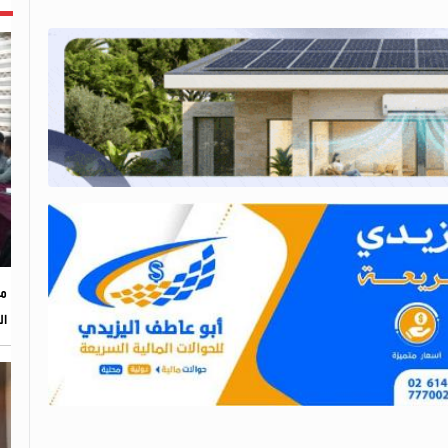
مح
ال