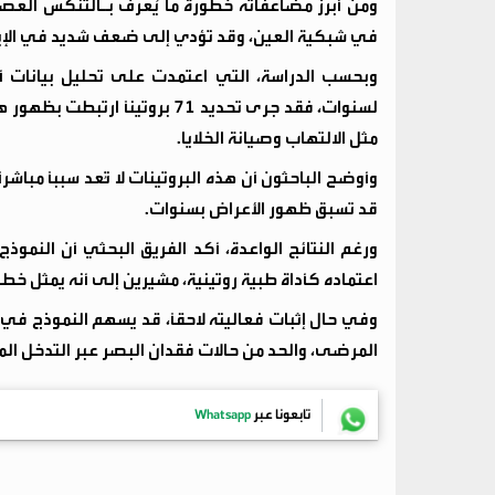
ومن أبرز مضاعفاته خطورة ما يُعرف بـالتنكس ال
في شبكية العين، وقد تؤدي إلى ضعف شديد في الإبصا
لسنوات، فقد جرى تحديد 71 بروتي
مثل الالتهاب وصيانة الخلايا.
وأوضح الباحثون أن هذه البروتينات لا تُعد سببًا مب
قد تسبق ظهور الأعراض بسنوات.
ورغم النتائج الواعدة، أكد الفريق البحثي أن النموذج
اعتماده كأداة طبية روتينية، مشيرين إلى أنه يمثل خ
وفي حال إثبات فعاليته لاحقًا، قد يسهم النموذج ف
المرضى، والحد من حالات فقدان البصر عبر التدخل الم
تابعونا عبر
Whatsapp