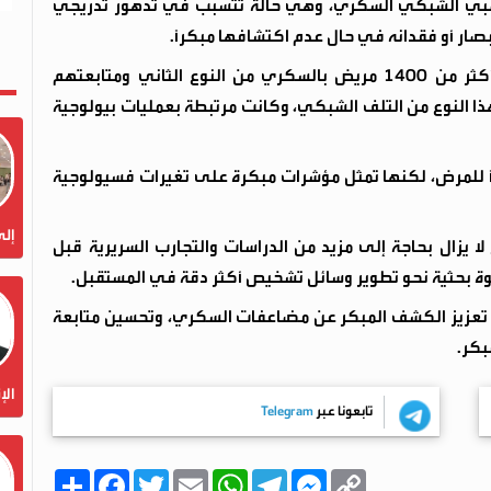
عصبي الشبكي السكري، وهي حالة تتسبب في تدهور تدريجي
ر أو فقدانه في حال عدم اكتشافها مبكرًا.
وبحسب الدراسة، التي اعتمدت على تحليل بيانات أكثر من 1400 مريض بالسكري من النوع الثاني ومتابعتهم
نًا ارتبطت بظهور هذا النوع من التلف الشبكي، وكانت مرتبطة بعمليات بيولوجية
اشرًا للمرض، لكنها تمثل مؤشرات مبكرة على تغيرات فسيولوجية
إلى
 لا يزال بحاجة إلى مزيد من الدراسات والتجارب السريرية قبل
طوة بحثية نحو تطوير وسائل تشخيص أكثر دقة في المستقبل.
ي تعزيز الكشف المبكر عن مضاعفات السكري، وتحسين متابعة
بكر.
الإ
تابعونا عبر
Telegram
C
M
T
W
E
T
F
ا