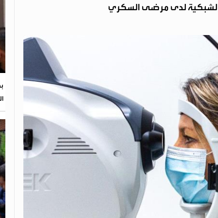
ف الشبكية لدى مرضى السكري
بح
ال