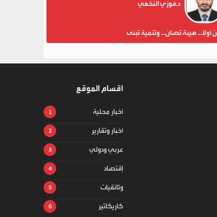
د.فوزي النخعي
ن أولاً... هيبة تُصان... وتنمية تُبنى
اقسام الموقع
أخبار محلية
أخبار وتقارير
عربي ودولي
إقتصاد
وثائقيات
كاريكاتير