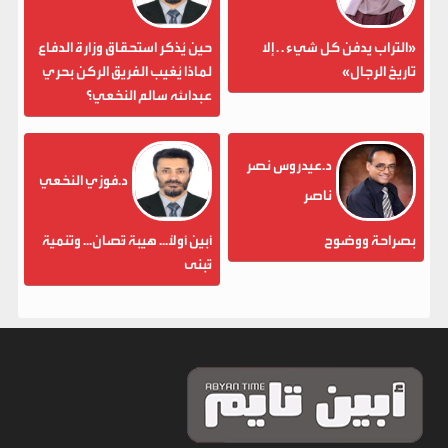
«التراب يدفن كل شيء . . إلا
حين يُذكر استحقاق وزارة الدفاع
تاريخ الرجال»
لماذا يُغيب الفريق الركن بحري
عبدالله سالم النخعي؟
د.عيدروس نصر
د.فوزي النخعي
ناصر
بصراحة ووضوح
أبين أولاً... هيبة تُصان... وتنمية
تُبنى