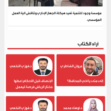
مؤسسة وجود للتنمية تعيد هيكلة الجهاز الإداري وتناقش آلية العمل
المؤسسي.
آراء الكتاب
مروان الشاطري
د.فوزي النخعي
إلى متى يا أخي المحافظ؟
الإنصاف قبل الأحكام أعطوا
مختار الرباش فرصة ليعمل
د.أوهاد محمد
د.فوزي النخعي