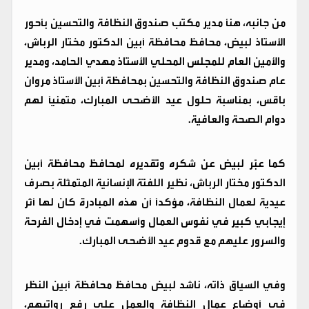
من جانبه، هنأ مدير مكتب صندوق النظافة والتحسين بأحور
الأستاذ لبيض، محافظ محافظة أبين الدكتور مختار الرباش،
والأمين العام للمجلس المحلي الأستاذ مهدي الحامد، ومدير
عام صندوق النظافة والتحسين بمحافظة أبين الأستاذ مروان
باقس، بمناسبة حلول عيد الأضحى المبارك، متمنيًا لهم
دوام الصحة والعافية.
كما عبّر لبيض عن شكره وتقديره لمحافظ محافظة أبين
الدكتور مختار الرباش، نظير اللفتة الإنسانية المتمثلة بصرف
عيدية لعمال النظافة، مؤكدًا أن هذه المبادرة كان لها أثر
إيجابي كبير في نفوس العمال وأسهمت في إدخال الفرحة
والسرور عليهم مع قدوم عيد الأضحى المبارك.
وفي السياق ذاته، ناشد لبيض محافظ محافظة أبين النظر
في أوضاع عمال النظافة والعمل على رفع رواتبهم،