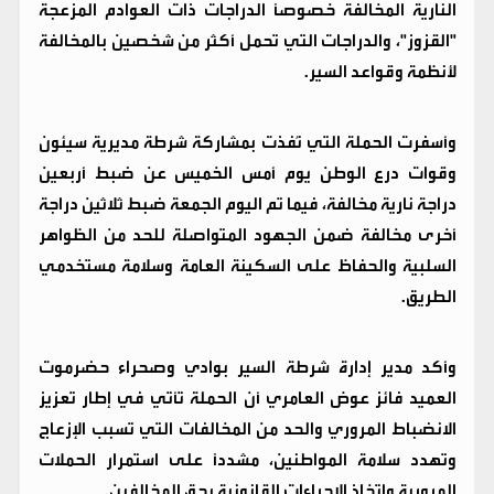
النارية المخالفة خصوصاً الدراجات ذات العوادم المزعجة
"القزوز"، والدراجات التي تحمل أكثر من شخصين بالمخالفة
لأنظمة وقواعد السير.
وأسفرت الحملة التي نُفذت بمشاركة شرطة مديرية سيئون
وقوات درع الوطن يوم أمس الخميس عن ضبط أربعين
دراجة نارية مخالفة، فيما تم اليوم الجمعة ضبط ثلاثين دراجة
أخرى مخالفة ضمن الجهود المتواصلة للحد من الظواهر
السلبية والحفاظ على السكينة العامة وسلامة مستخدمي
الطريق.
وأكد مدير إدارة شرطة السير بوادي وصحراء حضرموت
العميد فائز عوض العامري أن الحملة تأتي في إطار تعزيز
الانضباط المروري والحد من المخالفات التي تسبب الإزعاج
وتهدد سلامة المواطنين، مشدداً على استمرار الحملات
المرورية واتخاذ الإجراءات القانونية بحق المخالفين.