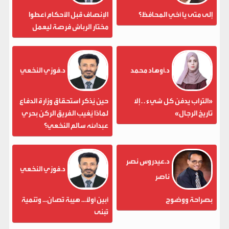
إلى متى يا أخي المحافظ؟
الإنصاف قبل الأحكام أعطوا
مختار الرباش فرصة ليعمل
د.أوهاد محمد
د.فوزي النخعي
«التراب يدفن كل شيء . . إلا
حين يُذكر استحقاق وزارة الدفاع
تاريخ الرجال»
لماذا يُغيب الفريق الركن بحري
عبدالله سالم النخعي؟
د.عيدروس نصر
د.فوزي النخعي
ناصر
بصراحة ووضوح
أبين أولاً... هيبة تُصان... وتنمية
تُبنى