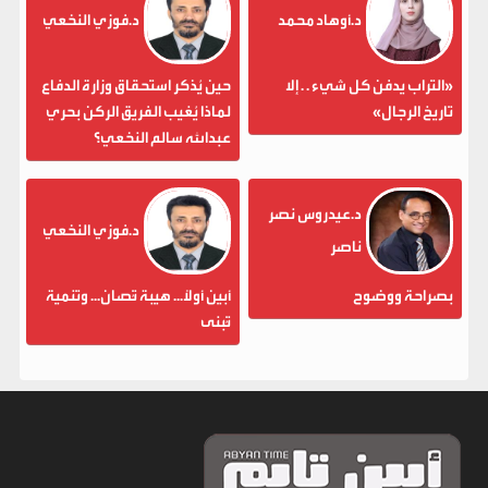
د.أوهاد محمد
د.فوزي النخعي
«التراب يدفن كل شيء . . إلا
حين يُذكر استحقاق وزارة الدفاع
تاريخ الرجال»
لماذا يُغيب الفريق الركن بحري
عبدالله سالم النخعي؟
د.عيدروس نصر
د.فوزي النخعي
ناصر
بصراحة ووضوح
أبين أولاً... هيبة تُصان... وتنمية
تُبنى