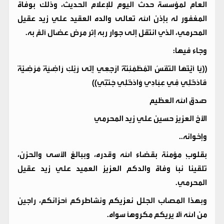
العام لمؤسسة حدث اليوم للإعلام الحديث، وذلك بوفاة
المغفور له بإذن الله تعالى والده العقيد علي زيد عقيل
المحرمي، الذي انتقل إلى جوار ربه إثر مرض عضال ألمّ به.
وجاء فيها:
((يَا أَيَّتُهَا النَّفْسُ الْمُطْمَئِنَّةُ ارْجِعِي إِلَى رَبِّكِ رَاضِيَةً مَرْضِيَّةً
فَادْخُلِي فِي عِبَادِي وَادْخُلِي جَنَّتِي))
صدق الله العظيم
الأخ العزيز حسين علي زيد المحرمي
وإخوانه..
بقلوبٍ مؤمنة بقضاء الله وقدره، وببالغ الأسى والحزن،
تلقينا نبأ وفاة والدكم العزيز العميد علي زيد عقيل
المحرمي.
وبهذا المصاب الجلل نعزيكم ونشاطركم أحزانكم، راجين
من الله ألا يريكم مكروهًا سواه.