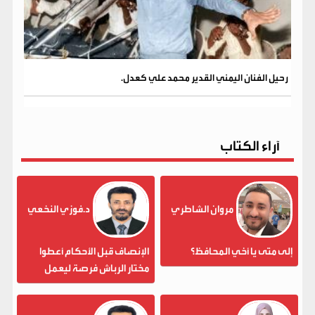
رحيل الفنان اليمني القدير محمد علي كعدل.
آراء الكتاب
مروان الشاطري
د.فوزي النخعي
إلى متى يا أخي المحافظ؟
الإنصاف قبل الأحكام أعطوا
مختار الرباش فرصة ليعمل